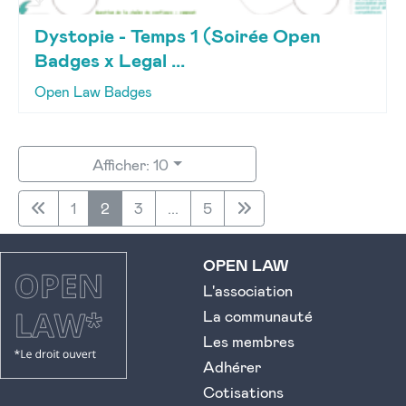
Dystopie - Temps 1 (Soirée Open
Badges x Legal ...
Open Law Badges
Afficher: 10
1
2
3
...
5
OPEN LAW
L'association
La communauté
Les membres
Adhérer
Cotisations