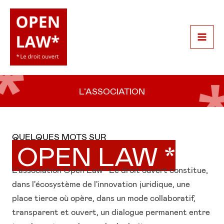
Aller
au
contenu
Mai
Men
L’ASSOCIATION
QUELQUES MOTS SUR
OPEN LAW *
L'association Open Law* Le droit ouvert constitue,
dans l'écosystème de l'innovation juridique, une
place tierce où opère, dans un mode collaboratif,
transparent et ouvert, un dialogue permanent entre