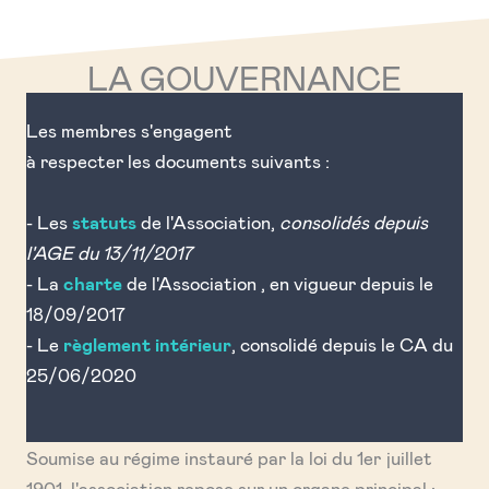
LA GOUVERNANCE
Les membres s'engagent
à respecter les documents suivants :
- Les
statuts
de l'Association,
consolidés depuis
l'AGE du 13/11/2017
- La
charte
de l'Association , en vigueur depuis le
18/09/2017
- Le
règlement intérieur
, consolidé depuis le CA du
25/06/2020
Soumise au régime instauré par la loi du 1er juillet
1901, l'association repose sur un organe principal :