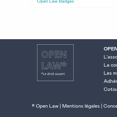
Open Law Badges
OPE
L'ass
La c
Les m
Adhé
Cotis
© Open Law |
Mentions légales
|
Conce