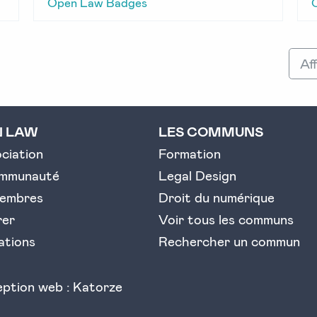
Open Law Badges
Aff
N LAW
LES COMMUNS
ociation
Formation
ommunauté
Legal Design
embres
Droit du numérique
rer
Voir tous les communs
ations
Rechercher un commun
ption web : Katorze