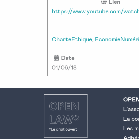
Lien
https://www.youtube.com/watch
CharteEthique
,
EconomieNumér
Date
01/06/18
OPE
L'ass
La c
Les m
Adhé