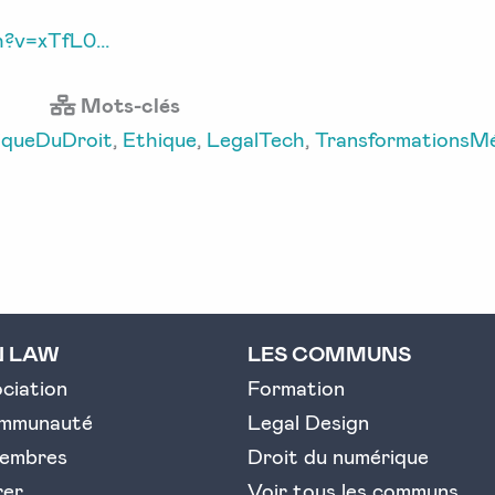
?v=xTfL0...
Mots-clés
iqueDuDroit
,
Ethique
,
LegalTech
,
TransformationsMé
N LAW
LES COMMUNS
ociation
Formation
ommunauté
Legal Design
embres
Droit du numérique
rer
Voir tous les communs