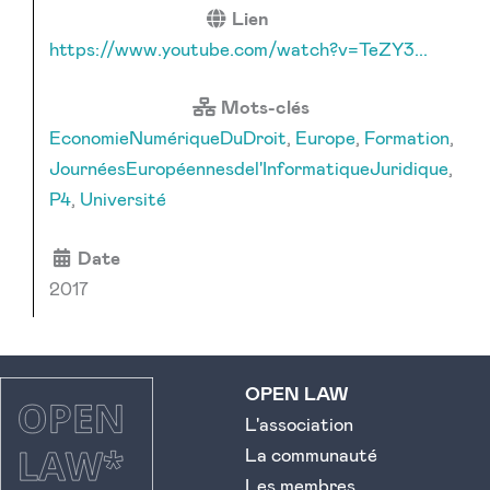
Lien
https://www.youtube.com/watch?v=TeZY3...
Mots-clés
EconomieNumériqueDuDroit
,
Europe
,
Formation
,
JournéesEuropéennesdel'InformatiqueJuridique
,
P4
,
Université
Date
2017
OPEN LAW
L'association
La communauté
Les membres