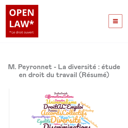
Aller
au
contenu
Mai
Men
M. Peyronnet - La diversité : étude
en droit du travail (Résumé)