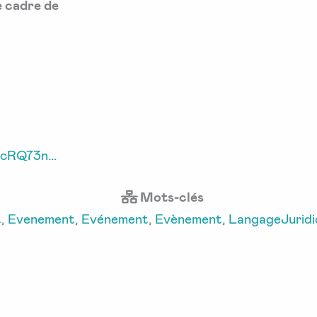
e cadre de
cRQ73n...
Mots-clés
t
,
Evenement
,
Evénement
,
Evènement
,
LangageJuridi