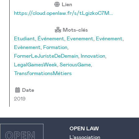
Lien
https://cloud.openlaw.fr/s/tLgizkoC7M...
Mots-clés
Etudiant
,
Événement
,
Evenement
,
Evénement
,
Evènement
,
Formation
,
FormerLeJuristeDeDemain
,
Innovation
,
LegalGamesWeek
,
SeriousGame
,
TransformationsMétiers
Date
2019
OPEN LAW
L'association