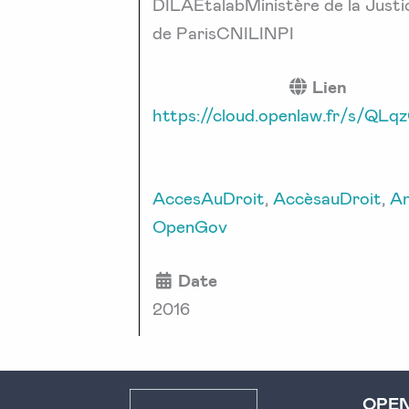
DILAEtalabMinistère de la Just
de ParisCNILINPI
Lien
https://cloud.openlaw.fr/s/QLq
AccesAuDroit
,
AccèsauDroit
,
An
OpenGov
Date
2016
OPE