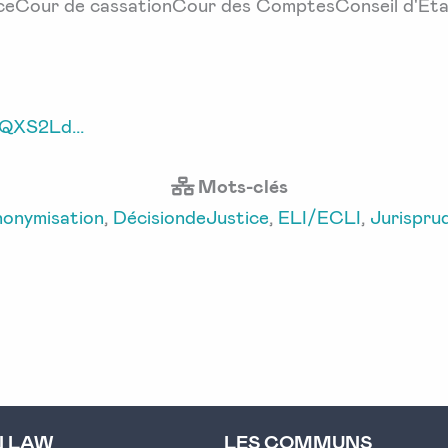
iceCour de cassationCour des ComptesConseil d'Et
zQXS2Ld...
Mots-clés
onymisation
,
DécisiondeJustice
,
ELI/ECLI
,
Jurispru
N LAW
LES COMMUNS