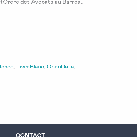
atOrdre des Avocats au Barreau
dence
,
LivreBlanc
,
OpenData
,
CONTACT