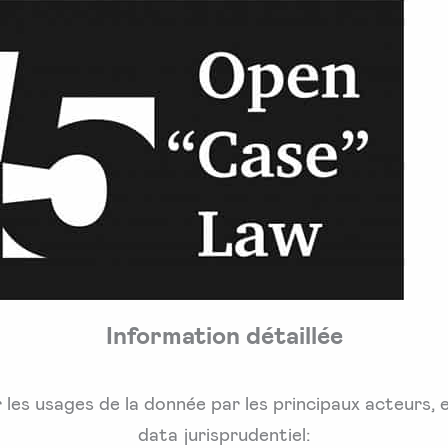
Information détaillée
les usages de la donnée par les principaux acteurs, e
data jurisprudentiel: