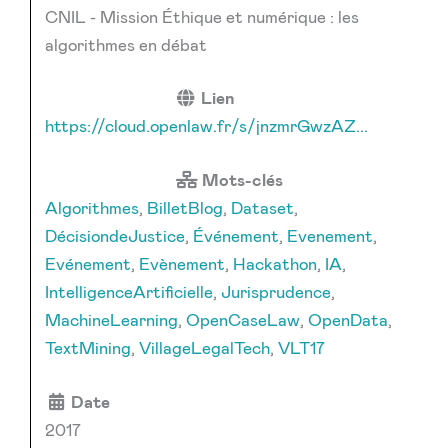
CNIL - Mission Éthique et numérique : les
algorithmes en débat
Lien
https://cloud.openlaw.fr/s/jnzmrGwzAZ...
Mots-clés
Algorithmes
,
BilletBlog
,
Dataset
,
DécisiondeJustice
,
Événement
,
Evenement
,
Evénement
,
Evènement
,
Hackathon
,
IA
,
IntelligenceArtificielle
,
Jurisprudence
,
MachineLearning
,
OpenCaseLaw
,
OpenData
,
TextMining
,
VillageLegalTech
,
VLT17
Date
2017