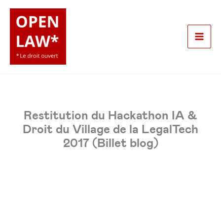
Aller
au
contenu
Mai
Men
Restitution du Hackathon IA &
Droit du Village de la LegalTech
2017 (Billet blog)