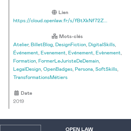
Lien
https://cloud.openlaw.fr/s/fBtXkNf72Z...
Mots-clés
Atelier
,
BilletBlog
,
DesignFiction
,
DigitalSkills
,
Événement
,
Evenement
,
Evénement
,
Evènement
,
Formation
,
FormerLeJuristeDeDemain
,
LegalDesign
,
OpenBadges
,
Persona
,
SoftSkills
,
TransformationsMétiers
Date
2019
OPEN LAW