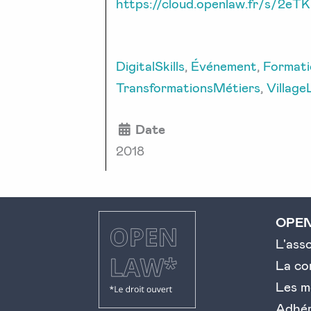
https://cloud.openlaw.fr/s/2eTK
DigitalSkills
,
Événement
,
Formati
TransformationsMétiers
,
Village
Date
2018
OPE
L'ass
La c
Les m
Adhé