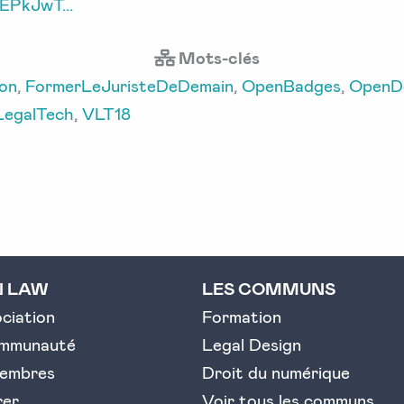
EPkJwT...
Mots-clés
on
,
FormerLeJuristeDeDemain
,
OpenBadges
,
OpenDo
LegalTech
,
VLT18
N LAW
LES COMMUNS
ociation
Formation
ommunauté
Legal Design
embres
Droit du numérique
rer
Voir tous les communs