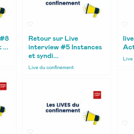
 #8
Retour sur Live
liv
...
interview #5 Instances
Act
et syndi...
Live
Live du confinement