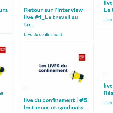
liv
urs
Retour sur l'interview
Le 
live #1_Le travail au
Live
te...
Live du confinement
liv
ew
Rés
live du confinement | #5
Live
Instances et syndicats...