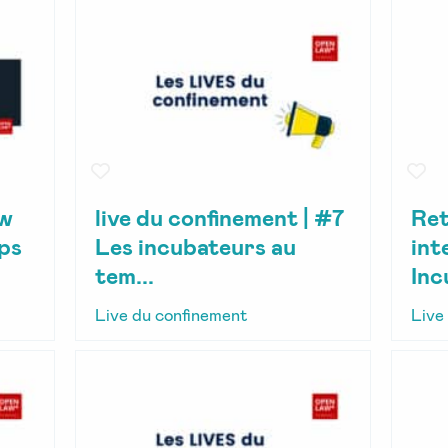
ew
live du confinement | #7
Ret
mps
Les incubateurs au
int
tem...
Inc
Live du confinement
Live