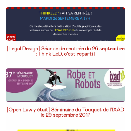
[Legal Design] Séance de rentrée du 26 septembre
: Think LeD, c’est reparti !
[Open Law y était] Séminaire du Touquet de l’IXAD
le 29 septembre 2017