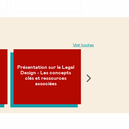
Voir toutes
Présentation sur le Legal
Sketchnote sur 
Design - Les concepts
collaboratif A
clés et ressources
ThinkLed 2
associées