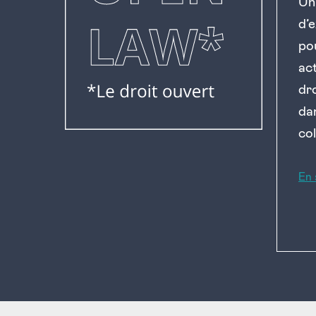
Un
d’
po
ac
dr
da
col
En 