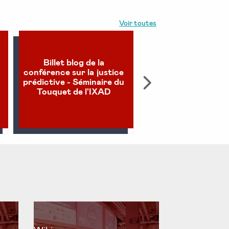
Voir toutes
Digitalisation du se
Billet blog de la
public de la justic
conférence sur la justice
Quelle ouverture po
prédictive - Séminaire du
code source de
Touquet de l'IXAD
plateformes judicia
(Billet Blog)