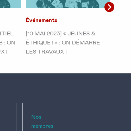
Événements
Événe
NTIEL
[10 MAI 2023] « JEUNES &
[25 A
 : ON
ÉTHIQUE ! » : ON DÉMARRE
ÉTATS
X !
LES TRAVAUX !
LANC
Nos
membres