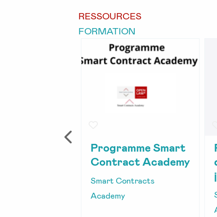
RESSOURCES
FORMATION
 le juriste
Programme Smart
ain :
Contract Academy
ntation
Smart Contracts
 juriste de
Academy