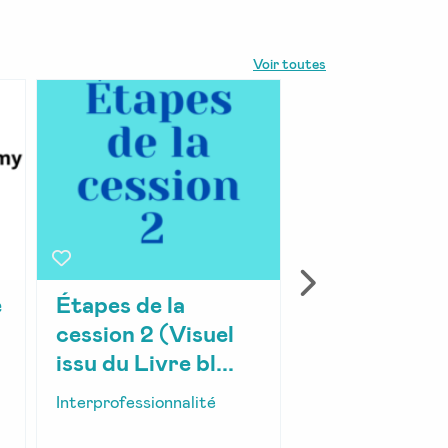
Voir toutes
e
Étapes de la
Conférence
cession 2 (Visuel
Environnem
issu du Livre bl...
juridique et
interprof...
Interprofessionnalité
Interprofessionna