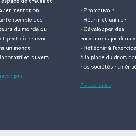
 espace de travail et
expérimentation
• Promouvoir
ur l’ensemble des
• Réunir et animer
teurs du monde du
• Développer des
oit prêts à innover
ressources juridiques
ns un monde
• Réfléchir à l’exercic
laboratif et ouvert.
à la place du droit da
nos sociétés numéris
savoir plus
En savoir plus